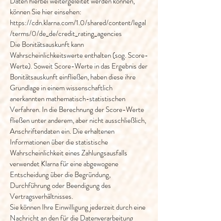
Daten hierbei weitergeleitet werden können,
können Sie hier einsehen:
https://cdn.klarna.com/1.0/shared/content/legal
/terms/0/de_de/credit_rating_agencies
Die Bonitätsauskunft kann
Wahrscheinlichkeitswerte enthalten (sog. Score-
Werte). Soweit Score-Werte in das Ergebnis der
Bonitätsauskunft einfließen, haben diese ihre
Grundlage in einem wissenschaftlich
anerkannten mathematisch-statistischen
Verfahren. In die Berechnung der Score-Werte
fließen unter anderem, aber nicht ausschließlich,
Anschriftendaten ein. Die erhaltenen
Informationen über die statistische
Wahrscheinlichkeit eines Zahlungsausfalls
verwendet Klarna für eine abgewogene
Entscheidung über die Begründung,
Durchführung oder Beendigung des
Vertragsverhältnisses.
Sie können Ihre Einwilligung jederzeit durch eine
Nachricht an den für die Datenverarbeitung