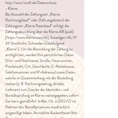
http://www.1und1.de/Datenschutz
- Klarna
Bei Auswahl der Zahlungsart „Klarna
Rechnungskauf“ oder (falls angeboten) der
Zahlungsart „Klarna Ratenkauf“ erfolgt die
Zahlungsabwicklung über die Klarna AB (publ)
[https://www.klarna.com/de], Sveavägen 46, 111
34 Stockholm, Schweden (nachfolgend
„Klarna“). Um die Abwicklung der Zahlung zu
ermöglichen, werden Ihre persönlichen Daten
(Vor- und Nachname, Straße, Hausnummer,
Postleitzahl, Ort, Geschlecht, E-Mailadresse,
Telefonnummer und IP-Adresse) sowie Daten,
welche im Zusammenhang mit der Bestellung
stehen (z. B. Rechnungsbetrag, Artikel,
Lieferart) zum Zwecke der Identitäts- und
Bonitätsprüfung an Klarna weitergegeben, sofern
Sie hierin gemäß Art. 6 Abs. 1 lit. a DSGVO im
Rahmen des Bestellprozesses ausdrücklich
eingewilligt haben. An welche Auskunfteien Ihre