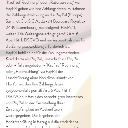
"Kauf auf Rechnung" oder „Ratenzahlung“ via
PayPal geben wir Ihre Zahlungsdaten im Rahmen
der Zahlungsabwicklung an die PayPal (Europe)
S.a.r.l. et Cie, S.C.A., 22-24 Boulevard Royal, L-
2449 Luxembourg (nachfolgend "PayPal"),
weiter. Die Weitergabe erfolgt gemäß Art. 6
Abs. 1 lit. b DSGVO und nur insoweit, als dies für
die Zahlungsabwicklung erforderlich ist.
PayPal behält sich für die Zahlungsmethoden
Kreditkarte via PayPal, Lastschrift via PayPal
oder – falls angeboten - "Kauf auf Rechnung"
oder „Ratenzahlung“ via PayPal die
Durchführung einer Bonitätsauskunft vor.
Hierfür werden Ihre Zahlungsdaten
gegebenenfalls gemäß Art. 6 Abs. 1 lit. f
DSGVO auf Basis des berechtigten Interesses
von PayPal an der Feststellung Ihrer
Zahlungsfähigkeit an Auskunfteien
weitergegeben. Das Ergebnis der
Bonitätsprüfung in Bezug auf die statistische