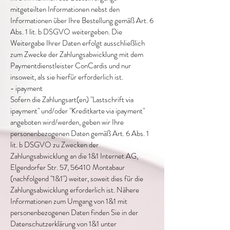
mitgeteilten Informationen nebst den
Informationen über Ihre Bestellung gemäß Art. 6
Abs. 1 lit. b DSGVO weitergeben. Die
Weitergabe Ihrer Daten erfolgt ausschließlich
zum Zwecke der Zahlungsabwicklung mit dem
Paymentdienstleister ConCardis und nur
insoweit, als sie hierfür erforderlich ist.
- ipayment
Sofern die Zahlungsart(en) "Lastschrift via
ipayment" und/oder "Kreditkarte via ipayment"
angeboten wird/werden, geben wir Ihre
personenbezogenen Daten gemäß Art. 6 Abs. 1
lit. b DSGVO zu Zwecken der
Zahlungsabwicklung an die 1&1 Internet AG,
Elgendorfer Str. 57, 56410 Montabaur
(nachfolgend "1&1") weiter, soweit dies für die
Zahlungsabwicklung erforderlich ist. Nähere
Informationen zum Umgang von 1&1 mit
personenbezogenen Daten finden Sie in der
Datenschutzerklärung von 1&1 unter