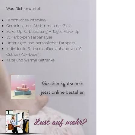
Was Dich erwartet:
Persönliches Interview
Gemeinsames Abstimmen der Ziele
Make-Up Farbberatung + Tages Make-Up
32 Farbtypen Farbanalyse
Unterlagen und persönlicher Farbpass
Individuelle Farbvorschläge anhand von 10
Outfits (PDF-Datei)
Kalte und warme Getränke​
Geschenkgutschein
jetzt online bestellen
Lust auf mehr?