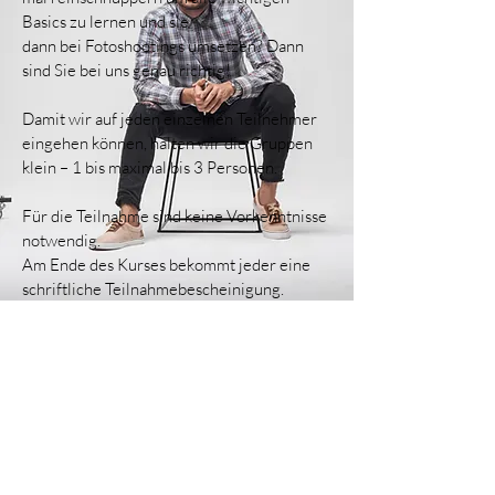
Basics zu lernen und sie
dann bei Fotoshootings umsetzen? Dann
sind Sie bei uns genau richtig!
Damit wir auf jeden einzelnen Teilnehmer
eingehen können, halten wir die Gruppen
klein – 1 bis maximal bis 3 Personen.
Für die Teilnahme sind keine Vorkenntnisse
notwendig.
Am Ende des Kurses bekommt jeder eine
schriftliche Teilnahmebescheinigung.