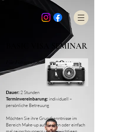
BASIC VISA SEMINAR
Für Fotografen
Dauer:
2 Stunden
Terminvereinbarung:
individuell –
persönliche Betreuung
Möchten Sie ihre Grundkenntnisse im
Bereich Make-up auffrischen oder einfach
mal reinschnuppern um alle wichtigen