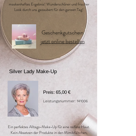
maskenhaftes Ergebnis! Wunderschöner und frischer
Look durch uns gezaubert für den ganzen Tag!
Geschenkgutschein
jetzt online bestellen
Silver Lady Make-Up
Preis: 65,00 €
Leistungsnummer: 141006
Ein perfektes Alltags-Make-Up für eine reifere Haut.
Kein Absetzen der Produkte in den Mimikfältchen,