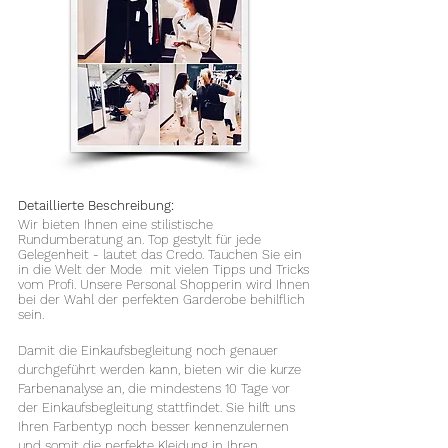
Detaillierte Beschreibung:
Wir bieten Ihnen eine stilistische
Rundumberatung an. Top gestylt für jede
Gelegenheit - lautet das Credo. Tauchen Sie ein
in die Welt der Mode mit vielen Tipps und Tricks
vom Profi. Unsere Personal Shopperin wird Ihnen
bei der Wahl der perfekten Garderobe behilflich
sein.
Damit die Einkaufsbegleitung noch genauer
durchgeführt werden kann, bieten wir die kurze
Farbenanalyse an, die mindestens 10 Tage vor
der Einkaufsbegleitung stattfindet. Sie hilft uns
Ihren Farbentyp noch besser kennenzulernen
und somit die perfekte Kleidung in Ihren