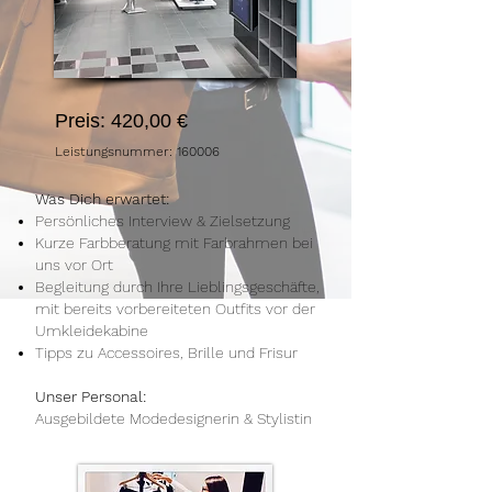
Preis: 420,00 €
Leistungsnummer: 160006
Was Dich erwartet:
Persönliches Interview & Zielsetzung
Kurze
Farbberatung mit Farbrahmen bei
uns vor Ort
Begleitung durch Ihre Lieblingsgeschäfte,
mit bereits vorbereiteten Outfits vor der
Umkleidekabine
Tipps zu Accessoires, Brille und Frisur
Unser Personal:
Ausgebildete Modedesignerin & Stylistin