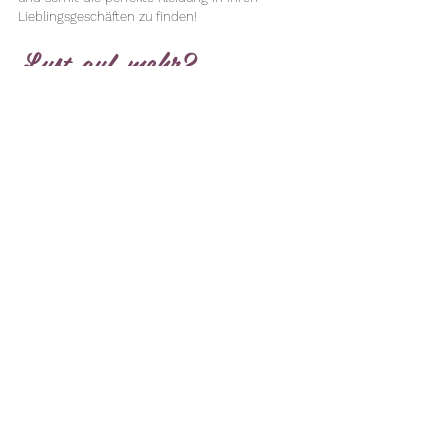
Lieblin
gsgeschäften zu finden!
Lust auf mehr?
Diese Beratung ist mit anderen
Leistungen kombinierbar:
Farb- und Stilberatung inkl.
Kleiderschrank Check
weitere Möglichkeiten >>
Du hast Fragen oder möchtest einen
Termin vereinbaren?
Schreib uns doch eine WhatsApp
Nachricht
(
+49 178 72 73 469
)
oder
E-Mail
(
service@der-look.de
)
.