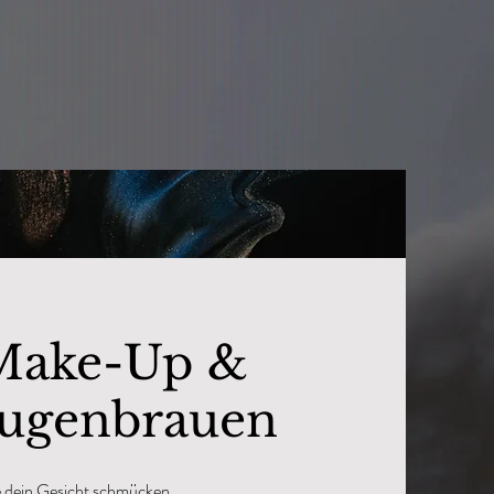
Make-Up &
 Augenbrauen
 dein Gesicht schmücken.