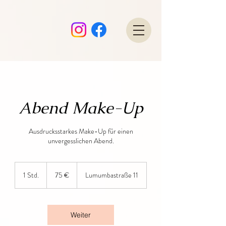
Abend Make-Up
Ausdrucksstarkes Make-Up für einen
unvergesslichen Abend.
75
Euro
1 Std.
1
75 €
Lumumbastraße 11
S
t
d
Weiter