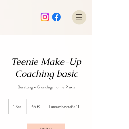
Teenie Make-Up
Coaching basic
Beratung – Grundlagen ohne Praxis
65
Euro
1 Std.
1
65 €
Lumumbastraße 11
S
t
d