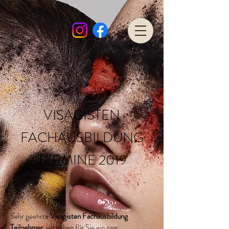
VISAGISTEN
FACHAUSBILDUNG
TERMINE 2019
Sehr geehrte
Visagisten Fachausbildung
Teilnehmer
, wir haben für Sie ein paar