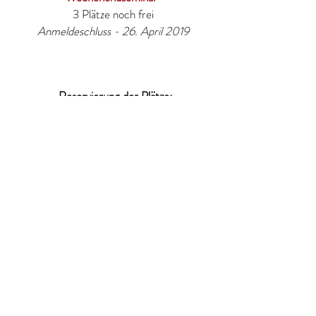
3 Plätze noch frei
Anmeldeschluss - 26. April 2019
Reservierung der Plätze:
per E-Mail:
service@der-look.de
|
Tel.:
0341 26 56 70 75
Mo - Fr 10:00 - 19:00
Stornierung
Der Teilnehmer kann bei Verhinderung eine
Ersatzperson für die Teilnahme an dem Seminar
ohne zusätzliche Kosten stellen. Bei Stornierung
ohne Stellung einer Ersatzperson, bis 7 Werktage
vor Seminarbeginn, wird eine Stornierunggebühr
von 50% der Ausbildungsgebühren erhoben. Bei